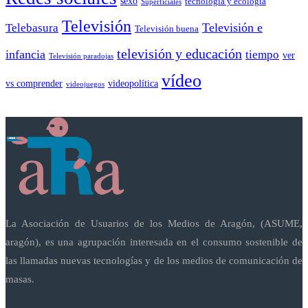
sexo
tecnología y ecología
Superficiales
Televisión
Telebasura
Televisión e
Televisión buena
televisión y educación
infancia
tiempo
ver
Televisión paradojas
vídeo
vs comprender
videopolítica
videojuegos
La Asociación de Usuarios de los Medios de Aragón, (ASUME,
aragón), es una agrupación interesada en el consumo sostenible de
las llamadas nuevas tecnologías y de los medios de comunicación de
masas.