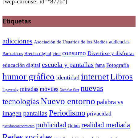
[wcp-carousel id="8776"]
Etiquetas
adicciones
audiencias
Asociación de Usuarios de los Medios
consumo
Divertirse y disfrutar
Barbariccos
Brecha digital
cine
escuela y pantallas
educación digital
Fotografía
fama
humor gráfico
internet
Libros
identidad
nuevas
miradas
móviles
Nicholas Carr
Lipovetsky
Nuevo entorno
tecnologías
palabra vs
Periodismo
pantallas
imagen
privacidad
publicidad
realidad mediada
Quino
pseudoacontecimiento
Redes sociales