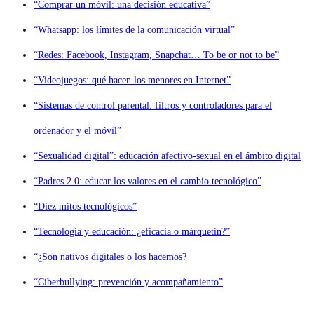
“Comprar un móvil: una decisión educativa”
“Whatsapp: los límites de la comunicación virtual”
“Redes: Facebook, Instagram, Snapchat… To be or not to be”
“Videojuegos: qué hacen los menores en Internet”
“Sistemas de control parental: filtros y controladores para el
ordenador y el móvil”
“Sexualidad digital”: educación afectivo-sexual en el ámbito digital
“Padres 2.0: educar los valores en el cambio tecnológico”
“Diez mitos tecnológicos”
“Tecnología y educación: ¿eficacia o márquetin?”
“¿Son nativos digitales o los hacemos?
“Ciberbullying: prevención y acompañamiento”