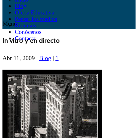
Blog
Oferta Educativa
Pensar los medios
Menú
Recursos
Conócenos
Contactar
In vitro y en directo
Abr 11, 2009
|
Blog
|
1