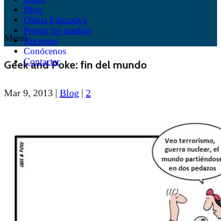
Blog
Oferta Educativa
Pensar los medios
Menú
Recursos
Conócenos
Contactar
Geek and Poke: fin del mundo
Mar 9, 2013
|
Blog
|
2