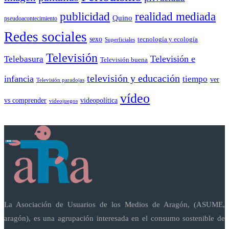
publicidad
realidad mediada
Quino
pseudoacontecimiento
Redes sociales
sexo
tecnología y ecología
Superficiales
Televisión
Telebasura
Televisión e
Televisión buena
televisión y educación
infancia
tiempo
ver
Televisión paradojas
vídeo
vs comprender
videopolítica
videojuegos
La Asociación de Usuarios de los Medios de Aragón, (ASUME,
aragón), es una agrupación interesada en el consumo sostenible de