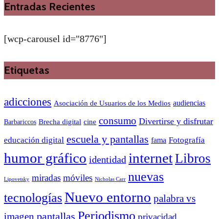
Entradas Recientes
[wcp-carousel id="8776"]
Etiquetas
adicciones
audiencias
Asociación de Usuarios de los Medios
consumo
Divertirse y disfrutar
Barbariccos
Brecha digital
cine
escuela y pantallas
educación digital
Fotografía
fama
humor gráfico
internet
Libros
identidad
nuevas
miradas
móviles
Nicholas Carr
Lipovetsky
Nuevo entorno
tecnologías
palabra vs
Periodismo
pantallas
imagen
privacidad