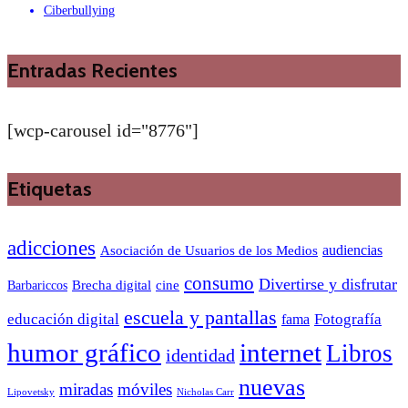
Ciberbullying
Entradas Recientes
[wcp-carousel id="8776"]
Etiquetas
adicciones
audiencias
Asociación de Usuarios de los Medios
consumo
Divertirse y disfrutar
Barbariccos
Brecha digital
cine
escuela y pantallas
educación digital
Fotografía
fama
humor gráfico
internet
Libros
identidad
nuevas
miradas
móviles
Nicholas Carr
Lipovetsky