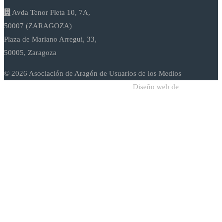
Avda Tenor Fleta 10, 7A,
50007 (ZARAGOZA)
Plaza de Mariano Arregui, 33,
50005, Zaragoza
© 2026 Asociación de Aragón de Usuarios de los Medios
Diseño web de
Sodadi Web