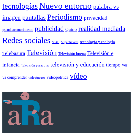
Nuevo entorno
tecnologías
palabra vs
Periodismo
pantallas
imagen
privacidad
publicidad
realidad mediada
Quino
pseudoacontecimiento
Redes sociales
sexo
tecnología y ecología
Superficiales
Televisión
Telebasura
Televisión e
Televisión buena
televisión y educación
infancia
tiempo
ver
Televisión paradojas
vídeo
vs comprender
videopolítica
videojuegos