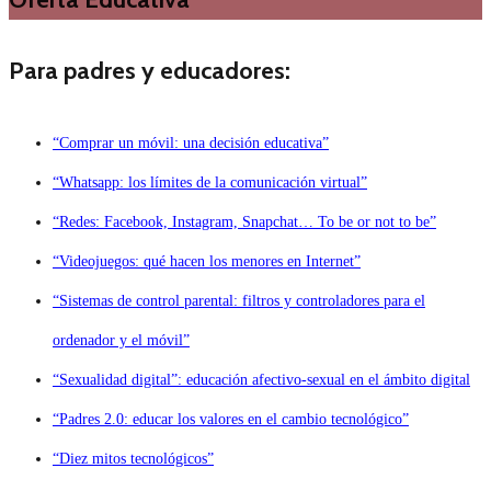
Para padres y educadores:
“Comprar un móvil: una decisión educativa”
“Whatsapp: los límites de la comunicación virtual”
“Redes: Facebook, Instagram, Snapchat… To be or not to be”
“Videojuegos: qué hacen los menores en Internet”
“Sistemas de control parental: filtros y controladores para el
ordenador y el móvil”
“Sexualidad digital”: educación afectivo-sexual en el ámbito digital
“Padres 2.0: educar los valores en el cambio tecnológico”
“Diez mitos tecnológicos”