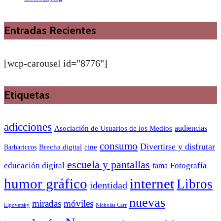
Entradas Recientes
[wcp-carousel id="8776"]
Etiquetas
adicciones
audiencias
Asociación de Usuarios de los Medios
consumo
Divertirse y disfrutar
Barbariccos
Brecha digital
cine
escuela y pantallas
educación digital
Fotografía
fama
humor gráfico
internet
Libros
identidad
nuevas
miradas
móviles
Nicholas Carr
Lipovetsky