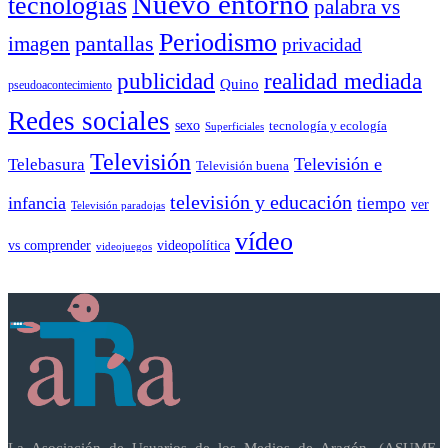
Nuevo entorno
tecnologías
palabra vs
Periodismo
pantallas
imagen
privacidad
publicidad
realidad mediada
Quino
pseudoacontecimiento
Redes sociales
sexo
tecnología y ecología
Superficiales
Televisión
Telebasura
Televisión e
Televisión buena
televisión y educación
infancia
tiempo
ver
Televisión paradojas
vídeo
vs comprender
videopolítica
videojuegos