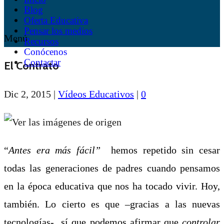
Blog
Oferta Educativa
Pensar los medios
Menú
Recursos
Conócenos
Contactar
El Contrato
Dic 2, 2015
|
Vídeos Educativos
|
0
“
Antes era más fácil”
hemos repetido sin cesar
todas las generaciones de padres cuando pensamos
en la época educativa que nos ha tocado vivir
. Hoy,
también. Lo cierto es que –gracias a las nuevas
tecnologías- sí que podemos afirmar que
controlar