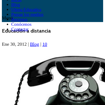
Blog
Oferta Educativa
Pensar los medios
Menú
Recursos
Conócenos
Contactar
Educación a distancia
Ene 30, 2012
|
Blog
|
10