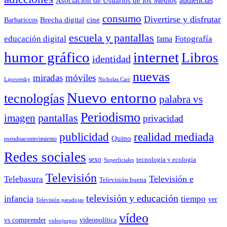
audiencias
Asociación de Usuarios de los Medios
consumo
Divertirse y disfrutar
Barbariccos
Brecha digital
cine
escuela y pantallas
educación digital
Fotografía
fama
humor gráfico
internet
Libros
identidad
nuevas
miradas
móviles
Nicholas Carr
Lipovetsky
Nuevo entorno
tecnologías
palabra vs
Periodismo
pantallas
imagen
privacidad
publicidad
realidad mediada
Quino
pseudoacontecimiento
Redes sociales
sexo
tecnología y ecología
Superficiales
Televisión
Telebasura
Televisión e
Televisión buena
televisión y educación
infancia
tiempo
ver
Televisión paradojas
vídeo
vs comprender
videopolítica
videojuegos