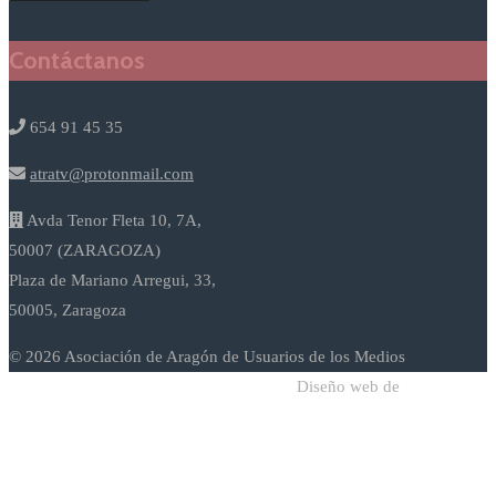
Contáctanos
654 91 45 35
atratv@protonmail.com
Avda Tenor Fleta 10, 7A,
50007 (ZARAGOZA)
Plaza de Mariano Arregui, 33,
50005, Zaragoza
© 2026 Asociación de Aragón de Usuarios de los Medios
Diseño web de
Sodadi Web