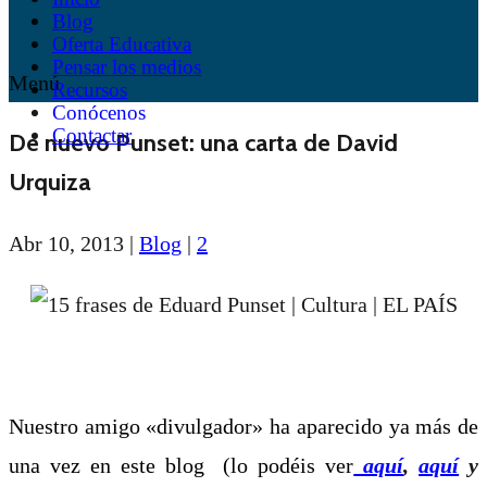
Blog
Oferta Educativa
Pensar los medios
Menú
Recursos
Conócenos
Contactar
De nuevo Punset: una carta de David
Urquiza
Abr 10, 2013
|
Blog
|
2
Nuestro amigo «divulgador» ha aparecido ya más de
una vez en este blog (lo podéis ver
aquí
,
aquí
y