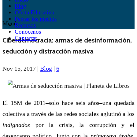
Blog
Oferta Educativa
Pensar los medios
Menú
Recursos
Conócenos
Contactar
Ciberdemocracia: armas de desinformación,
seducción y distracción masiva
Nov 15, 2017
|
Blog
|
6
El 15M de 2011–solo hace seis años–una quedada
colectiva a través de las redes sociales aglutinó a los
indignado
s
por la crisis, la corrupción y el
desencanto político. Junto con la
primavera árabe
,