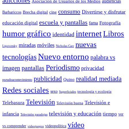
adicciones
audiencias
Asociación de Usuarios de los Medios
consumo
Divertirse y disfrutar
Barbariccos
Brecha digital
cine
escuela y pantallas
educación digital
Fotografía
fama
humor gráfico
internet
Libros
identidad
nuevas
miradas
móviles
Nicholas Carr
Lipovetsky
Nuevo entorno
tecnologías
palabra vs
Periodismo
pantallas
imagen
privacidad
publicidad
realidad mediada
Quino
pseudoacontecimiento
Redes sociales
sexo
tecnología y ecología
Superficiales
Televisión
Telebasura
Televisión e
Televisión buena
televisión y educación
infancia
tiempo
ver
Televisión paradojas
vídeo
vs comprender
videopolítica
videojuegos