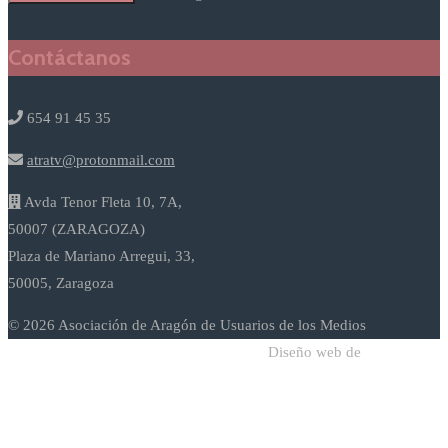
Contáctanos
654 91 45 35
atratv@protonmail.com
Avda Tenor Fleta 10, 7A,
50007 (ZARAGOZA)
Plaza de Mariano Arregui, 33,
50005, Zaragoza
© 2026 Asociación de Aragón de Usuarios de los Medios
Diseño web de
Sodadi Web