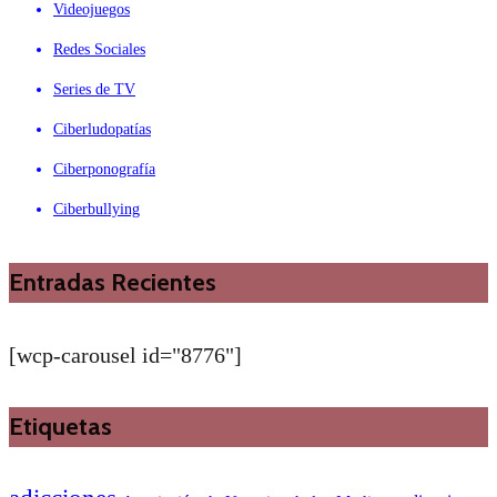
Videojuegos
Redes Sociales
Series de TV
Ciberludopatías
Ciberponografía
Ciberbullying
Entradas Recientes
[wcp-carousel id="8776"]
Etiquetas