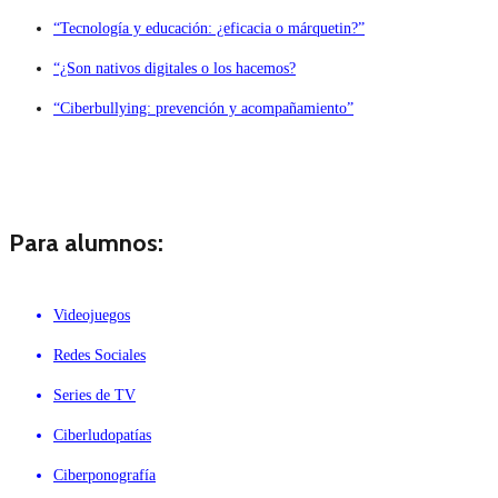
“Tecnología y educación: ¿eficacia o márquetin?”
“¿Son nativos digitales o los hacemos?
“Ciberbullying: prevención y acompañamiento”
Para alumnos:
Videojuegos
Redes Sociales
Series de TV
Ciberludopatías
Ciberponografía