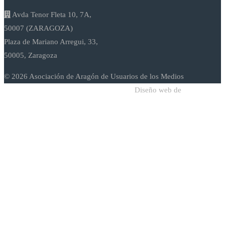
Avda Tenor Fleta 10, 7A,
50007 (ZARAGOZA)
Plaza de Mariano Arregui, 33,
50005, Zaragoza
© 2026 Asociación de Aragón de Usuarios de los Medios
Diseño web de
Sodadi Web