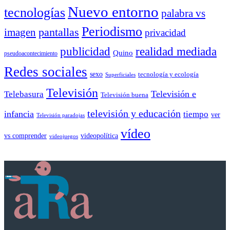
Nuevo entorno
tecnologías
palabra vs
Periodismo
pantallas
imagen
privacidad
publicidad
realidad mediada
Quino
pseudoacontecimiento
Redes sociales
sexo
tecnología y ecología
Superficiales
Televisión
Telebasura
Televisión e
Televisión buena
televisión y educación
infancia
tiempo
ver
Televisión paradojas
vídeo
vs comprender
videopolítica
videojuegos