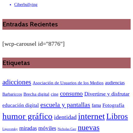
Ciberbullying
Entradas Recientes
[wcp-carousel id="8776"]
Etiquetas
adicciones
audiencias
Asociación de Usuarios de los Medios
consumo
Divertirse y disfrutar
Barbariccos
Brecha digital
cine
escuela y pantallas
educación digital
Fotografía
fama
humor gráfico
internet
Libros
identidad
nuevas
miradas
móviles
Nicholas Carr
Lipovetsky