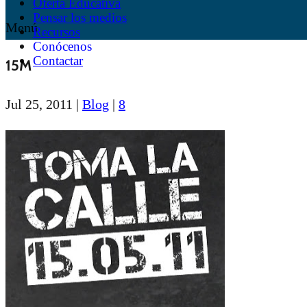
Oferta Educativa
Pensar los medios
Menú
Recursos
Conócenos
Contactar
15M
Jul 25, 2011
|
Blog
|
8