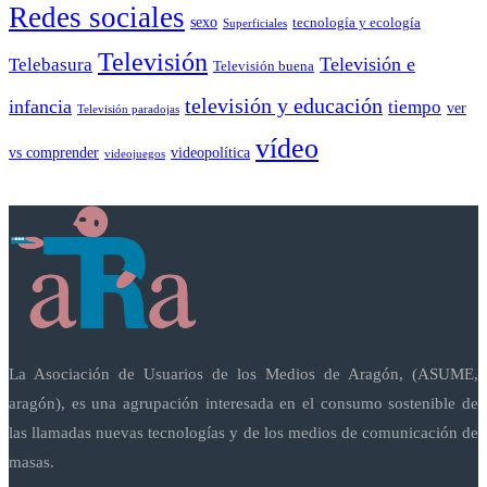
Redes sociales
sexo
tecnología y ecología
Superficiales
Televisión
Telebasura
Televisión e
Televisión buena
televisión y educación
infancia
tiempo
ver
Televisión paradojas
vídeo
vs comprender
videopolítica
videojuegos
La Asociación de Usuarios de los Medios de Aragón, (ASUME,
aragón), es una agrupación interesada en el consumo sostenible de
las llamadas nuevas tecnologías y de los medios de comunicación de
masas.