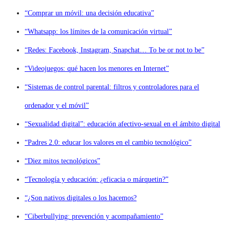
“Comprar un móvil: una decisión educativa”
“Whatsapp: los límites de la comunicación virtual”
“Redes: Facebook, Instagram, Snapchat… To be or not to be”
“Videojuegos: qué hacen los menores en Internet”
“Sistemas de control parental: filtros y controladores para el
ordenador y el móvil”
“Sexualidad digital”: educación afectivo-sexual en el ámbito digital
“Padres 2.0: educar los valores en el cambio tecnológico”
“Diez mitos tecnológicos”
“Tecnología y educación: ¿eficacia o márquetin?”
“¿Son nativos digitales o los hacemos?
“Ciberbullying: prevención y acompañamiento”