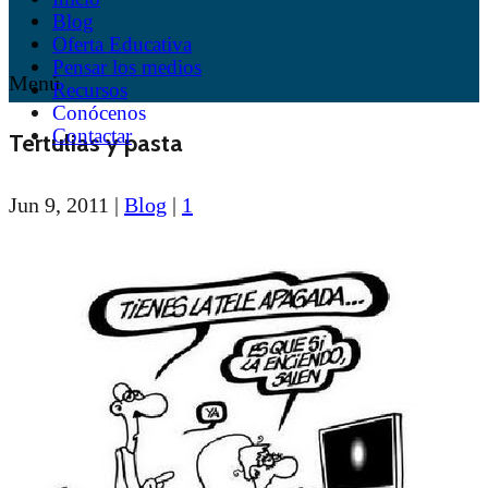
Blog
Oferta Educativa
Pensar los medios
Menú
Recursos
Conócenos
Contactar
Tertulias y pasta
Jun 9, 2011
|
Blog
|
1