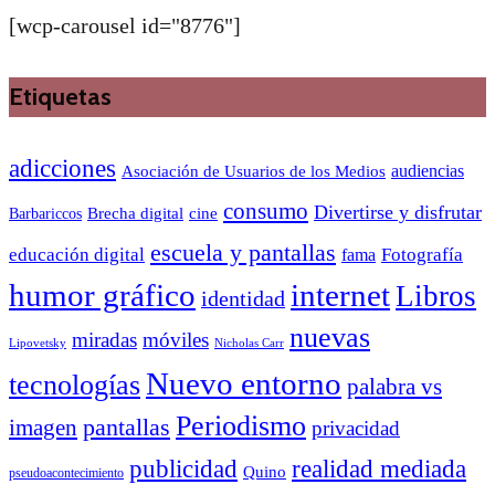
[wcp-carousel id="8776"]
Etiquetas
adicciones
audiencias
Asociación de Usuarios de los Medios
consumo
Divertirse y disfrutar
Barbariccos
Brecha digital
cine
escuela y pantallas
educación digital
Fotografía
fama
humor gráfico
internet
Libros
identidad
nuevas
miradas
móviles
Nicholas Carr
Lipovetsky
Nuevo entorno
tecnologías
palabra vs
Periodismo
pantallas
imagen
privacidad
publicidad
realidad mediada
Quino
pseudoacontecimiento