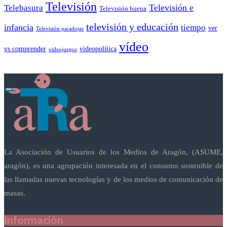
Televisión
Telebasura
Televisión e
Televisión buena
televisión y educación
infancia
tiempo
ver
Televisión paradojas
vídeo
vs comprender
videopolítica
videojuegos
La Asociación de Usuarios de los Medios de Aragón, (ASUME,
aragón), es una agrupación interesada en el consumo sostenible de
las llamadas nuevas tecnologías y de los medios de comunicación de
masas.
Información