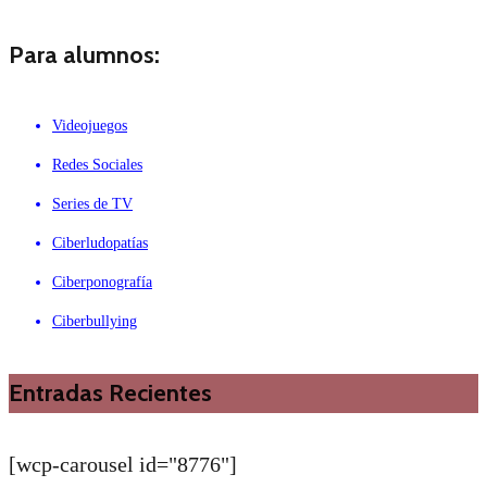
Para alumnos:
Videojuegos
Redes Sociales
Series de TV
Ciberludopatías
Ciberponografía
Ciberbullying
Entradas Recientes
[wcp-carousel id="8776"]