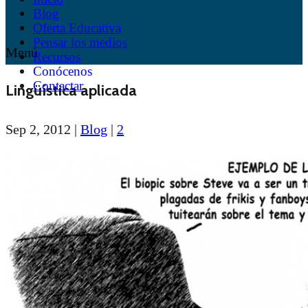
Blog
Oferta Educativa
Pensar los medios
Menú
Recursos
Conócenos
Contactar
Lingüística aplicada
Sep 2, 2012
|
Blog
|
2