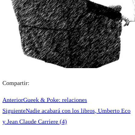
Compartir:
Anterior
Gueek & Poke: relaciones
Siguiente
Nadie acabará con los libros, Umberto Eco
y Jean Claude Carriere (4)