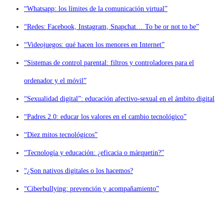
“Whatsapp: los límites de la comunicación virtual”
“Redes: Facebook, Instagram, Snapchat… To be or not to be”
“Videojuegos: qué hacen los menores en Internet”
“Sistemas de control parental: filtros y controladores para el
ordenador y el móvil”
“Sexualidad digital”: educación afectivo-sexual en el ámbito digital
“Padres 2.0: educar los valores en el cambio tecnológico”
“Diez mitos tecnológicos”
“Tecnología y educación: ¿eficacia o márquetin?”
“¿Son nativos digitales o los hacemos?
“Ciberbullying: prevención y acompañamiento”