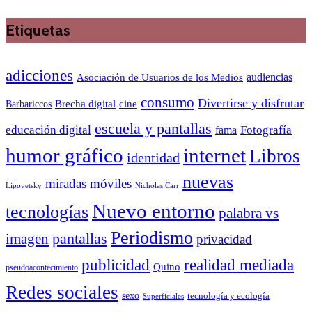
Etiquetas
adicciones
audiencias
Asociación de Usuarios de los Medios
consumo
Divertirse y disfrutar
Barbariccos
Brecha digital
cine
escuela y pantallas
educación digital
Fotografía
fama
humor gráfico
internet
Libros
identidad
nuevas
miradas
móviles
Nicholas Carr
Lipovetsky
Nuevo entorno
tecnologías
palabra vs
Periodismo
pantallas
imagen
privacidad
publicidad
realidad mediada
Quino
pseudoacontecimiento
Redes sociales
sexo
tecnología y ecología
Superficiales