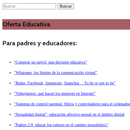
Buscar:
Oferta Educativa
Para padres y educadores:
“Comprar un móvil: una decisión educativa”
“Whatsapp: los límites de la comunicación virtual”
“Redes: Facebook, Instagram, Snapchat… To be or not to be”
“Videojuegos: qué hacen los menores en Internet”
“Sistemas de control parental: filtros y controladores para el ordenado
“Sexualidad digital”: educación afectivo-sexual en el ámbito digital
“Padres 2.0: educar los valores en el cambio tecnológico”