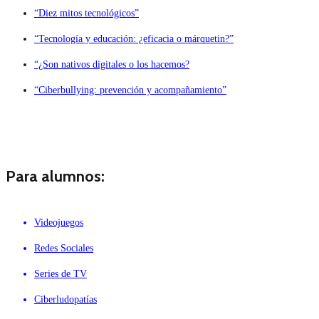
“Diez mitos tecnológicos”
“Tecnología y educación: ¿eficacia o márquetin?”
“¿Son nativos digitales o los hacemos?
“Ciberbullying: prevención y acompañamiento”
Para alumnos:
Videojuegos
Redes Sociales
Series de TV
Ciberludopatías