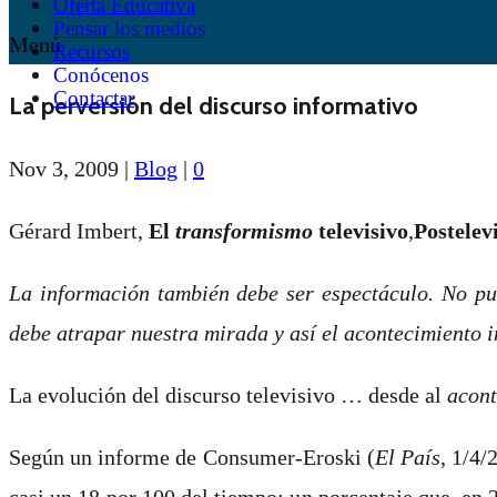
Oferta Educativa
Pensar los medios
Menú
Recursos
Conócenos
Contactar
La perversión del discurso informativo
Nov 3, 2009
|
Blog
|
0
Gérard Imbert,
El
transformismo
televisivo
,
Postelev
La información también debe ser espectáculo. No pue
debe atrapar nuestra mirada y así el acontecimiento i
La evolución del discurso televisivo … desde al
acont
Según un informe de Consumer-Eroski (
El País
, 1/4/
casi un 18 por 100 del tiempo; un porcentaje que, en