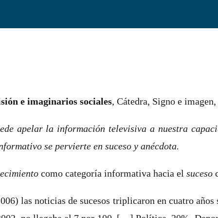
isión e imaginarios sociales
,
Cátedra, Signo e imagen,
de apelar la información televisiva a nuestra capac
nformativo se pervierte en suceso y anécdota.
ecimiento
como categoría informativa hacia el
suceso
c
2006) las noticias de sucesos triplicaron en cuatro años
 2002, no llegaba al 7 por 100. […] Política, 20%. De