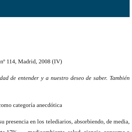
 nº 114, Madrid, 2008 (IV)
idad de entender y a nuestro deseo de saber. También
omo categoría anecdótica
 su presencia en los telediarios, absorbiendo, de media,
porte 17%. … medioambiente, salud, ciencia, consumo o