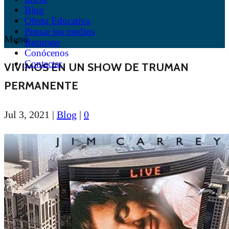
Blog
Oferta Educativa
Pensar los medios
Menú
Recursos
Conócenos
Contactar
VIVIMOS EN UN SHOW DE TRUMAN
PERMANENTE
Jul 3, 2021
|
Blog
|
0