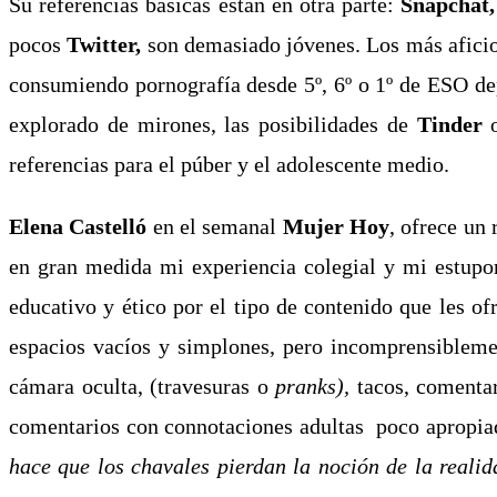
Su referencias básicas están en otra parte:
Snapchat
pocos
Twitter,
son demasiado jóvenes. Los más aficion
consumiendo pornografía desde 5º, 6º o 1º de ESO de
explorado de mirones, las posibilidades de
Tinder
referencias para el púber y el adolescente medio.
Elena Castelló
en el semanal
Mujer Hoy
, ofrece un
en gran medida mi experiencia colegial y mi estupo
educativo y ético por el tipo de contenido que les o
espacios vacíos y simplones, pero incomprensiblemen
cámara oculta, (travesuras o
pranks)
,
tacos, comentar
comentarios con connotaciones adultas poco apropiad
hace que los chavales pierdan la noción de la real