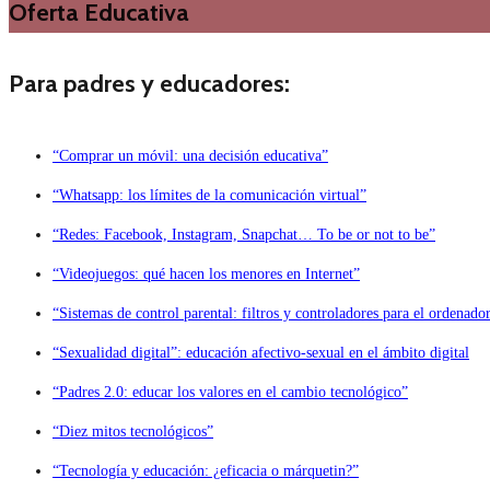
Oferta Educativa
Para padres y educadores:
“Comprar un móvil: una decisión educativa”
“Whatsapp: los límites de la comunicación virtual”
“Redes: Facebook, Instagram, Snapchat… To be or not to be”
“Videojuegos: qué hacen los menores en Internet”
“Sistemas de control parental: filtros y controladores para el ordenado
“Sexualidad digital”: educación afectivo-sexual en el ámbito digital
“Padres 2.0: educar los valores en el cambio tecnológico”
“Diez mitos tecnológicos”
“Tecnología y educación: ¿eficacia o márquetin?”