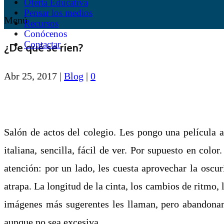
Oferta Educativa
Pensar los medios
Menú
Recursos
Conócenos
Contactar
¿De qué se ríen?
Abr 25, 2017
|
Blog
|
0
Salón de actos del colegio. Les pongo una película 
italiana, sencilla, fácil de ver. Por supuesto en c
atención: por un lado, les cuesta aprovechar la oscur
atrapa. La longitud de la cinta, los cambios de ritmo, 
imágenes más sugerentes les llaman, pero abandonan 
aunque no sea excesiva.