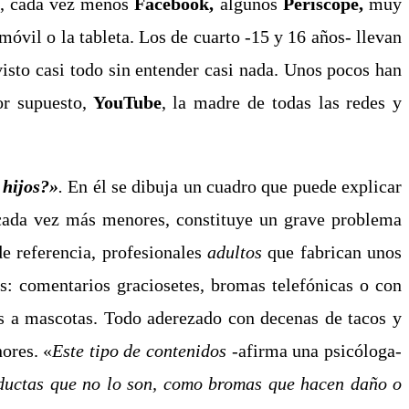
na, cada vez menos
Facebook,
algunos
Periscope,
muy
móvil o la tableta. Los de cuarto -15 y 16 años- llevan
sto casi todo sin entender casi nada. Unos pocos han
or supuesto,
YouTube
,
la madre de todas las redes y
 hijos?»
.
En él se dibuja un cuadro que puede explicar
cada vez más menores, constituye un grave problema
de referencia, profesionales
adultos
que fabrican unos
s: c
omentarios graciosetes, bromas telefónicas o con
es a mascotas. Todo aderezado con decenas de tacos y
ores. «
Este tipo de contenidos
-afirma una psicóloga-
nductas que no lo son, como bromas que hacen daño o