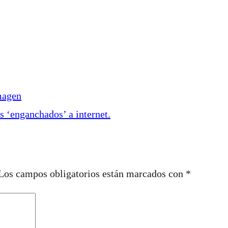
magen
 ‘enganchados’ a internet.
Los campos obligatorios están marcados con
*