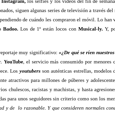
, Instagram,
los selfies y los vídeos del fin de sema
ados, siguen algunas series de televisión a través del 
pendiendo de cuándo les compraron el móvil. Lo han vi
o
Badoo.
Los de 1º están locos con
Musical-ly.
Y, p
 reportaje muy significativo:
«¿De qué se ríen nuestros
r.
YouTube
, el servicio más consumido por menores 
frece. Los
youtubers
son auténticas estrellas, modelos 
te atractivos para millones de púberes y adolescente
ios chulescos, racistas y machistas, y hasta agresion
as para unos seguidores sin criterio como son los men
idad y de lo razonable. Y que consideren normales co