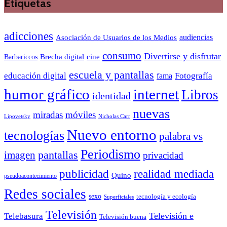
Etiquetas
adicciones
audiencias
Asociación de Usuarios de los Medios
consumo
Divertirse y disfrutar
Barbariccos
Brecha digital
cine
escuela y pantallas
educación digital
Fotografía
fama
humor gráfico
internet
Libros
identidad
nuevas
miradas
móviles
Nicholas Carr
Lipovetsky
Nuevo entorno
tecnologías
palabra vs
Periodismo
pantallas
imagen
privacidad
publicidad
realidad mediada
Quino
pseudoacontecimiento
Redes sociales
sexo
tecnología y ecología
Superficiales
Televisión
Telebasura
Televisión e
Televisión buena