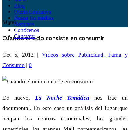
Blog
Oferta Educativa
Pensar los medios
Menú
Recursos
Conócenos
Contactar
Cuando el ocio consiste en consumir
Oct 5, 2012
|
Vídeos sobre Publicidad, Fama y
Consumo
|
0
De nuevo,
La Noche Temática
nos trae un
documental. En este caso un análisis del lugar que
ocupan los centros comerciales, las grandes
superficies, los grandes Mall norteamericanos, las