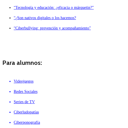
“Tecnología y educación: ¿eficacia o márquetin?”
“¿Son nativos digitales o los hacemos?
“Ciberbullying: prevención y acompañamiento”
Para alumnos:
Videojuegos
Redes Sociales
Series de TV
Ciberludopatías
Ciberponografía