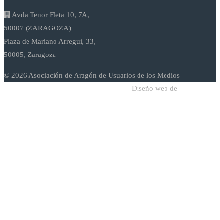
Avda Tenor Fleta 10, 7A,
50007 (ZARAGOZA)
Plaza de Mariano Arregui, 33,
50005, Zaragoza
© 2026 Asociación de Aragón de Usuarios de los Medios
Diseño web de
Sodadi Web