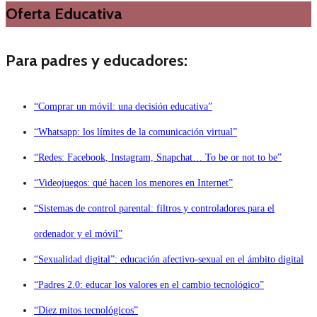
Oferta Educativa
Para padres y educadores:
“Comprar un móvil: una decisión educativa”
“Whatsapp: los límites de la comunicación virtual”
“Redes: Facebook, Instagram, Snapchat… To be or not to be”
“Videojuegos: qué hacen los menores en Internet”
“Sistemas de control parental: filtros y controladores para el
ordenador y el móvil”
“Sexualidad digital”: educación afectivo-sexual en el ámbito digital
“Padres 2.0: educar los valores en el cambio tecnológico”
“Diez mitos tecnológicos”