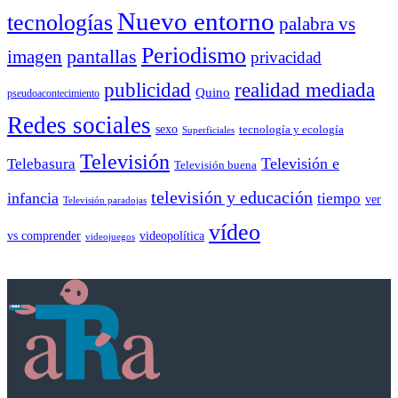
Nuevo entorno
tecnologías
palabra vs
Periodismo
pantallas
imagen
privacidad
publicidad
realidad mediada
Quino
pseudoacontecimiento
Redes sociales
sexo
tecnología y ecología
Superficiales
Televisión
Telebasura
Televisión e
Televisión buena
televisión y educación
infancia
tiempo
ver
Televisión paradojas
vídeo
vs comprender
videopolítica
videojuegos