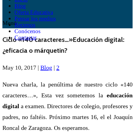
Blog
Oferta Educativa
Pensar los medios
Menú
Recursos
Conócenos
Contactar
Ciclo «140 caracteres…»Educación digital:
¿eficacia o márquetin?
May 10, 2017
|
Blog
|
2
Nueva charla, la penúltima de nuestro ciclo «140
caracteres…», Esta vez sometemos la
educación
digital
a examen. Directores de colegio, profesores y
padres, no faltéis. Próximo martes 16, el el Joaquín
Roncal de Zaragoza. Os esperamos.