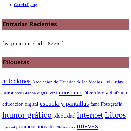
Ciberbullying
Entradas Recientes
[wcp-carousel id="8776"]
Etiquetas
adicciones
audiencias
Asociación de Usuarios de los Medios
consumo
Divertirse y disfrutar
Barbariccos
Brecha digital
cine
escuela y pantallas
educación digital
Fotografía
fama
humor gráfico
internet
Libros
identidad
nuevas
miradas
móviles
Nicholas Carr
Lipovetsky