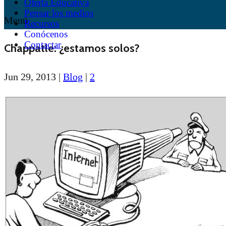
Oferta Educativa
Pensar los medios
Menú
Recursos
Conócenos
Contactar
Chappatle: ¿estamos solos?
Jun 29, 2013
|
Blog
|
2