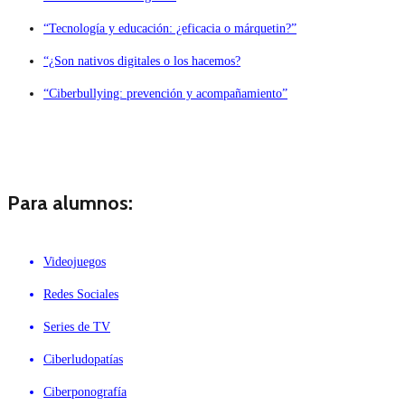
“Tecnología y educación: ¿eficacia o márquetin?”
“¿Son nativos digitales o los hacemos?
“Ciberbullying: prevención y acompañamiento”
Para alumnos:
Videojuegos
Redes Sociales
Series de TV
Ciberludopatías
Ciberponografía