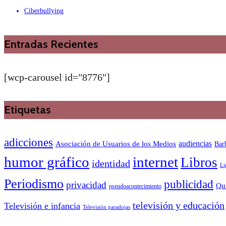
Ciberbullying
Entradas Recientes
[wcp-carousel id="8776"]
Etiquetas
adicciones
audiencias
Asociación de Usuarios de los Medios
Bar
humor gráfico
internet
Libros
identidad
Li
Periodismo
publicidad
privacidad
Qu
pseudoacontecimiento
televisión y educación
Televisión e infancia
Televisión paradojas