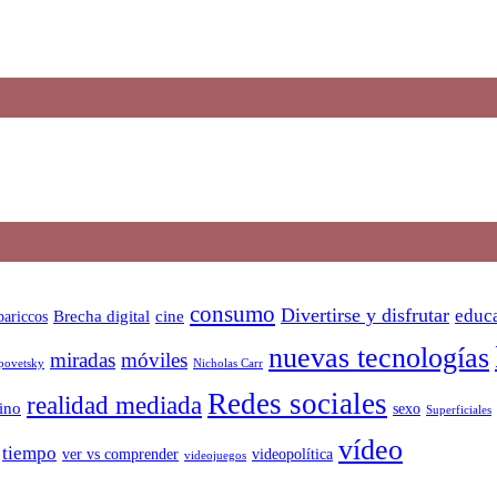
consumo
Divertirse y disfrutar
educa
bariccos
Brecha digital
cine
nuevas tecnologías
miradas
móviles
Nicholas Carr
povetsky
Redes sociales
realidad mediada
ino
sexo
Superficiales
vídeo
tiempo
ver vs comprender
videopolítica
videojuegos