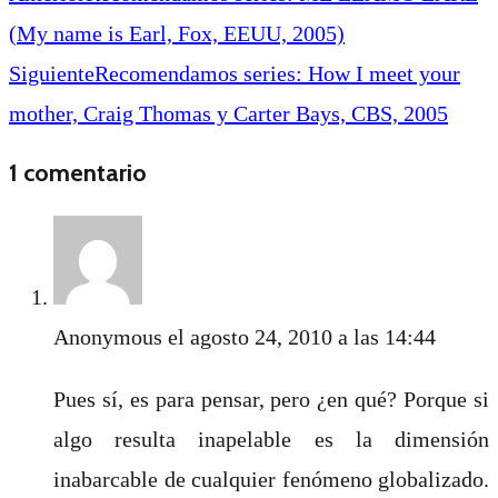
(My name is Earl, Fox, EEUU, 2005)
Siguiente
Recomendamos series: How I meet your
mother, Craig Thomas y Carter Bays, CBS, 2005
1 comentario
Anonymous
el agosto 24, 2010 a las 14:44
Pues sí, es para pensar, pero ¿en qué? Porque si
algo resulta inapelable es la dimensión
inabarcable de cualquier fenómeno globalizado.