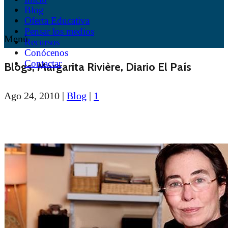
Blog
Oferta Educativa
Pensar los medios
Menú
Recursos
Conócenos
Contactar
Blogs, Margarita Rivière, Diario El País
Ago 24, 2010
|
Blog
|
1