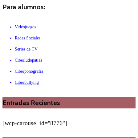
Para alumnos:
Videojuegos
Redes Sociales
Series de TV
Ciberludopatías
Ciberponografía
Ciberbullying
Entradas Recientes
[wcp-carousel id="8776"]