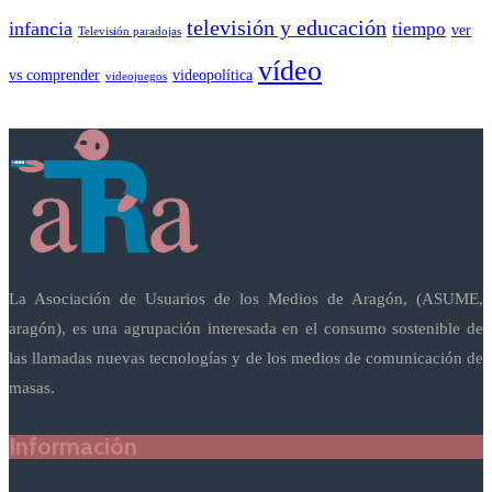
televisión y educación
infancia
tiempo
ver
Televisión paradojas
vídeo
vs comprender
videopolítica
videojuegos
La Asociación de Usuarios de los Medios de Aragón, (ASUME,
aragón), es una agrupación interesada en el consumo sostenible de
las llamadas nuevas tecnologías y de los medios de comunicación de
masas.
Información