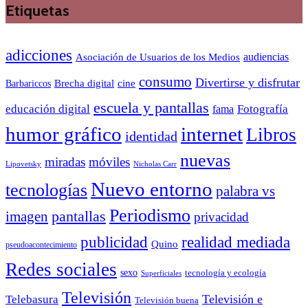
Etiquetas
adicciones
audiencias
Asociación de Usuarios de los Medios
consumo
Divertirse y disfrutar
Barbariccos
Brecha digital
cine
escuela y pantallas
educación digital
Fotografía
fama
humor gráfico
internet
Libros
identidad
nuevas
miradas
móviles
Nicholas Carr
Lipovetsky
Nuevo entorno
tecnologías
palabra vs
Periodismo
pantallas
imagen
privacidad
publicidad
realidad mediada
Quino
pseudoacontecimiento
Redes sociales
sexo
tecnología y ecología
Superficiales
Televisión
Telebasura
Televisión e
Televisión buena