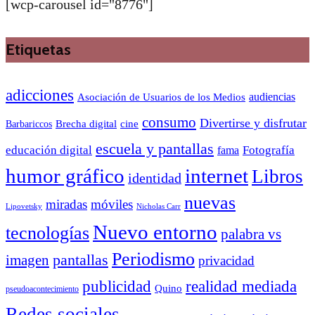
[wcp-carousel id="8776"]
Etiquetas
adicciones
audiencias
Asociación de Usuarios de los Medios
consumo
Divertirse y disfrutar
Barbariccos
Brecha digital
cine
escuela y pantallas
educación digital
Fotografía
fama
humor gráfico
internet
Libros
identidad
nuevas
miradas
móviles
Nicholas Carr
Lipovetsky
Nuevo entorno
tecnologías
palabra vs
Periodismo
pantallas
imagen
privacidad
publicidad
realidad mediada
Quino
pseudoacontecimiento
Redes sociales