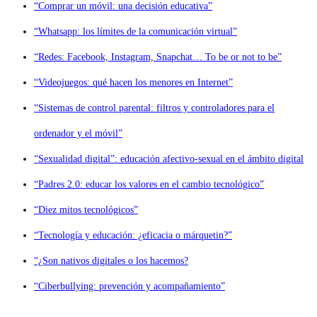
“Comprar un móvil: una decisión educativa”
“Whatsapp: los límites de la comunicación virtual”
“Redes: Facebook, Instagram, Snapchat… To be or not to be”
“Videojuegos: qué hacen los menores en Internet”
“Sistemas de control parental: filtros y controladores para el
ordenador y el móvil”
“Sexualidad digital”: educación afectivo-sexual en el ámbito digital
“Padres 2.0: educar los valores en el cambio tecnológico”
“Diez mitos tecnológicos”
“Tecnología y educación: ¿eficacia o márquetin?”
“¿Son nativos digitales o los hacemos?
“Ciberbullying: prevención y acompañamiento”