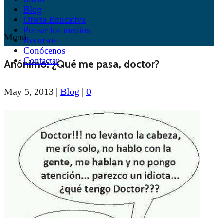
Blog
Oferta Educativa
Pensar los medios
Menú
Recursos
Conócenos
Contactar
Anónimo: ¿Qué me pasa, doctor?
May 5, 2013
|
Blog
|
0