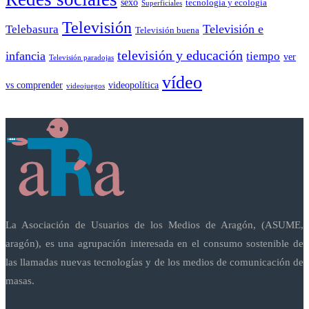
sexo
tecnología y ecología
Superficiales
Televisión
Telebasura
Televisión e
Televisión buena
televisión y educación
infancia
tiempo
ver
Televisión paradojas
vídeo
vs comprender
videopolítica
videojuegos
La Asociación de Usuarios de los Medios de Aragón, (ASUME,
aragón), es una agrupación interesada en el consumo sostenible de
las llamadas nuevas tecnologías y de los medios de comunicación de
masas.