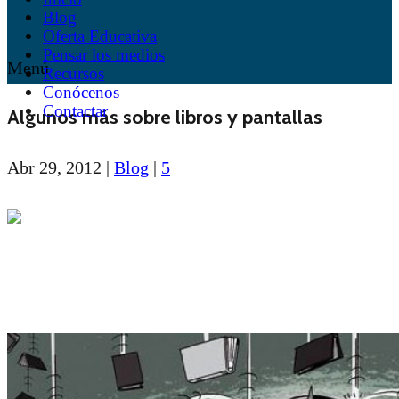
Blog
Oferta Educativa
Pensar los medios
Menú
Recursos
Conócenos
Contactar
Algunos más sobre libros y pantallas
Abr 29, 2012
|
Blog
|
5