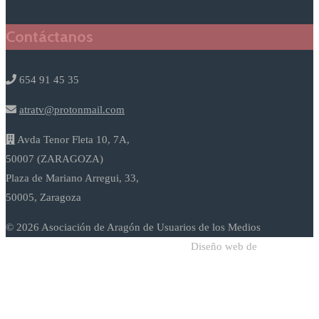
Contáctanos
654 91 45 35
atratv@protonmail.com
Avda Tenor Fleta 10, 7A,
50007 (ZARAGOZA)
Plaza de Mariano Arregui, 33,
50005, Zaragoza
© 2026 Asociación de Aragón de Usuarios de los Medios
Diseño web de
Sodadi Web