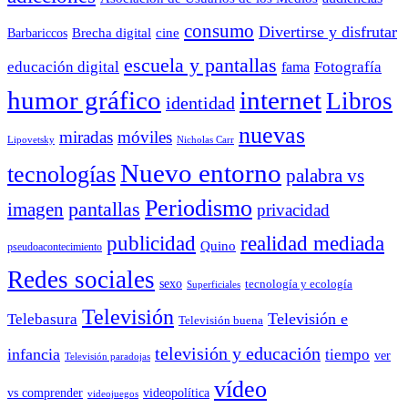
consumo
Divertirse y disfrutar
Barbariccos
Brecha digital
cine
escuela y pantallas
educación digital
Fotografía
fama
humor gráfico
internet
Libros
identidad
nuevas
miradas
móviles
Nicholas Carr
Lipovetsky
Nuevo entorno
tecnologías
palabra vs
Periodismo
pantallas
imagen
privacidad
publicidad
realidad mediada
Quino
pseudoacontecimiento
Redes sociales
sexo
tecnología y ecología
Superficiales
Televisión
Telebasura
Televisión e
Televisión buena
televisión y educación
infancia
tiempo
ver
Televisión paradojas
vídeo
vs comprender
videopolítica
videojuegos