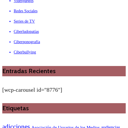
Videojuegos
Redes Sociales
Series de TV
Ciberludopatías
Ciberponografía
Ciberbullying
Entradas Recientes
[wcp-carousel id="8776"]
Etiquetas
adicciones
audiencias
Asociación de Usuarios de los Medios