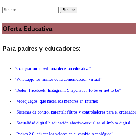
Buscar:
Oferta Educativa
Para padres y educadores:
“Comprar un móvil: una decisión educativa”
“Whatsapp: los límites de la comunicación virtual”
“Redes: Facebook, Instagram, Snapchat… To be or not to be”
“Videojuegos: qué hacen los menores en Internet”
“Sistemas de control parental: filtros y controladores para el ordenado
“Sexualidad digital”: educación afectivo-sexual en el ámbito digital
“Padres 2.0: educar los valores en el cambio tecnológico”