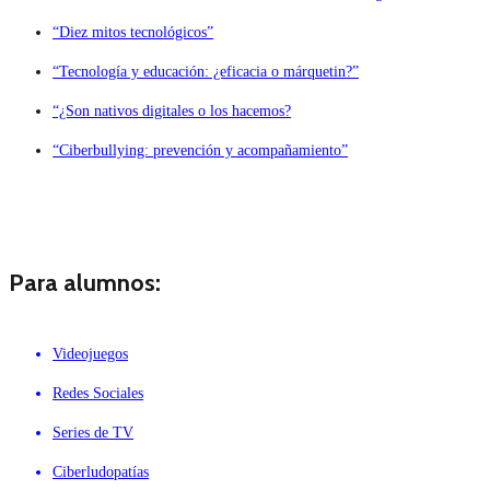
“Diez mitos tecnológicos”
“Tecnología y educación: ¿eficacia o márquetin?”
“¿Son nativos digitales o los hacemos?
“Ciberbullying: prevención y acompañamiento”
Para alumnos:
Videojuegos
Redes Sociales
Series de TV
Ciberludopatías