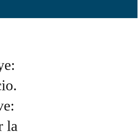
oye:
io.
ve:
 la