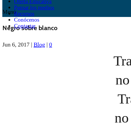
Oferta Educativa
Pensar los medios
Menú
Recursos
Conócenos
Contactar
Negro sobre blanco
Jun 6, 2017
|
Blog
|
0
Tra
no
Tr
no