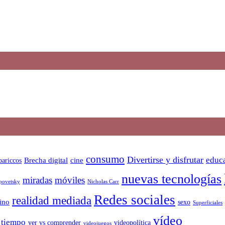
consumo
Divertirse y disfrutar
educa
bariccos
Brecha digital
cine
nuevas tecnologías
miradas
móviles
Nicholas Carr
povetsky
Redes sociales
realidad mediada
ino
sexo
Superficiales
vídeo
tiempo
ver vs comprender
videopolítica
videojuegos