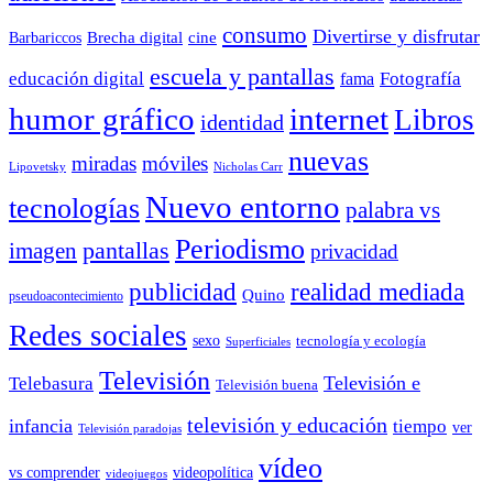
consumo
Divertirse y disfrutar
Barbariccos
Brecha digital
cine
escuela y pantallas
educación digital
Fotografía
fama
humor gráfico
internet
Libros
identidad
nuevas
miradas
móviles
Nicholas Carr
Lipovetsky
Nuevo entorno
tecnologías
palabra vs
Periodismo
pantallas
imagen
privacidad
publicidad
realidad mediada
Quino
pseudoacontecimiento
Redes sociales
sexo
tecnología y ecología
Superficiales
Televisión
Telebasura
Televisión e
Televisión buena
televisión y educación
infancia
tiempo
ver
Televisión paradojas
vídeo
vs comprender
videopolítica
videojuegos