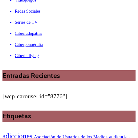
Videojuegos
Redes Sociales
Series de TV
Ciberludopatías
Ciberponografía
Ciberbullying
Entradas Recientes
[wcp-carousel id="8776"]
Etiquetas
adicciones
audiencias
Asociación de Usuarios de los Medios