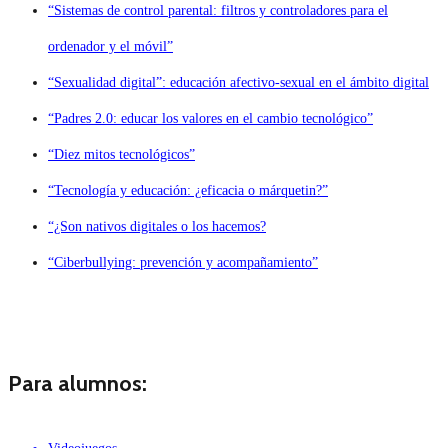
“Sistemas de control parental: filtros y controladores para el
ordenador y el móvil”
“Sexualidad digital”: educación afectivo-sexual en el ámbito digital
“Padres 2.0: educar los valores en el cambio tecnológico”
“Diez mitos tecnológicos”
“Tecnología y educación: ¿eficacia o márquetin?”
“¿Son nativos digitales o los hacemos?
“Ciberbullying: prevención y acompañamiento”
Para alumnos: