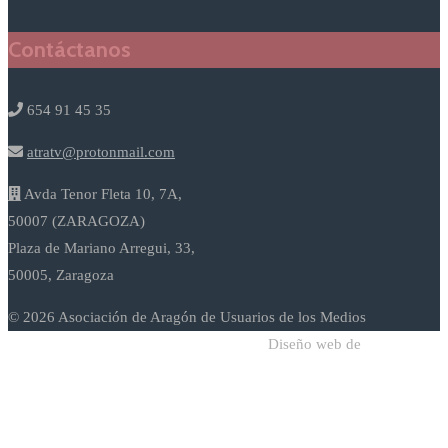
Contáctanos
654 91 45 35
atratv@protonmail.com
Avda Tenor Fleta 10, 7A,
50007 (ZARAGOZA)
Plaza de Mariano Arregui, 33,
50005, Zaragoza
© 2026 Asociación de Aragón de Usuarios de los Medios
Diseño web de
Sodadi Web