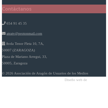
Contáctanos
654 91 45 35
atratv@protonmail.com
Avda Tenor Fleta 10, 7A,
50007 (ZARAGOZA)
Plaza de Mariano Arregui, 33,
50005, Zaragoza
© 2026 Asociación de Aragón de Usuarios de los Medios
Diseño web de
Sodadi Web