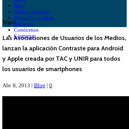
Blog
Oferta Educativa
Pensar los medios
Menú
Recursos
Conócenos
Contactar
Las Asociaciones de Usuarios de los Medios,
lanzan la aplicación Contraste para Android
y Apple creada por TAC y UNIR para todos
los usuarios de smartphones
Abr 8, 2013
|
Blog
|
0