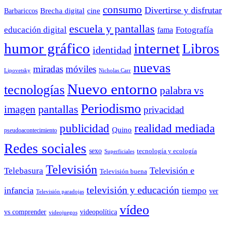
consumo
Divertirse y disfrutar
Barbariccos
Brecha digital
cine
escuela y pantallas
educación digital
Fotografía
fama
humor gráfico
internet
Libros
identidad
nuevas
miradas
móviles
Nicholas Carr
Lipovetsky
Nuevo entorno
tecnologías
palabra vs
Periodismo
pantallas
imagen
privacidad
publicidad
realidad mediada
Quino
pseudoacontecimiento
Redes sociales
sexo
tecnología y ecología
Superficiales
Televisión
Telebasura
Televisión e
Televisión buena
televisión y educación
infancia
tiempo
ver
Televisión paradojas
vídeo
vs comprender
videopolítica
videojuegos