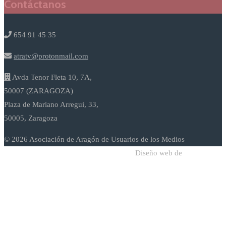
Contáctanos
654 91 45 35
atratv@protonmail.com
Avda Tenor Fleta 10, 7A,
50007 (ZARAGOZA)
Plaza de Mariano Arregui, 33,
50005, Zaragoza
© 2026 Asociación de Aragón de Usuarios de los Medios
Diseño web de
Sodadi Web