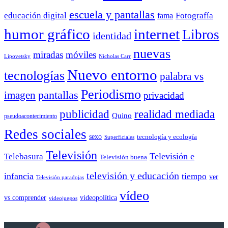
escuela y pantallas
educación digital
Fotografía
fama
humor gráfico
internet
Libros
identidad
nuevas
miradas
móviles
Nicholas Carr
Lipovetsky
Nuevo entorno
tecnologías
palabra vs
Periodismo
pantallas
imagen
privacidad
publicidad
realidad mediada
Quino
pseudoacontecimiento
Redes sociales
sexo
tecnología y ecología
Superficiales
Televisión
Telebasura
Televisión e
Televisión buena
televisión y educación
infancia
tiempo
ver
Televisión paradojas
vídeo
vs comprender
videopolítica
videojuegos