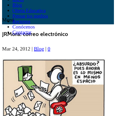
Blog
Oferta Educativa
Pensar los medios
Menú
Recursos
Conócenos
Contactar
JRMora: correo electrónico
Mar 24, 2012
|
Blog
|
0