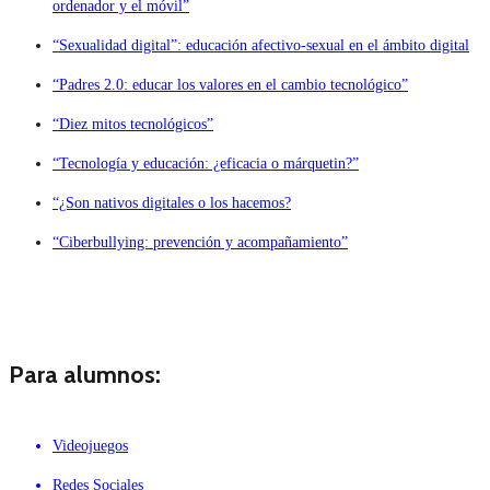
ordenador y el móvil”
“Sexualidad digital”: educación afectivo-sexual en el ámbito digital
“Padres 2.0: educar los valores en el cambio tecnológico”
“Diez mitos tecnológicos”
“Tecnología y educación: ¿eficacia o márquetin?”
“¿Son nativos digitales o los hacemos?
“Ciberbullying: prevención y acompañamiento”
Para alumnos:
Videojuegos
Redes Sociales