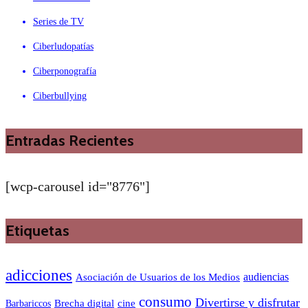
Series de TV
Ciberludopatías
Ciberponografía
Ciberbullying
Entradas Recientes
[wcp-carousel id="8776"]
Etiquetas
adicciones
audiencias
Asociación de Usuarios de los Medios
consumo
Divertirse y disfrutar
Barbariccos
Brecha digital
cine