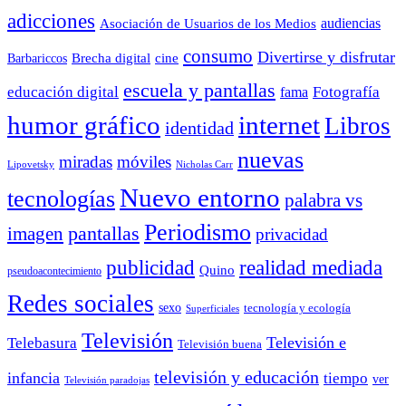
adicciones
audiencias
Asociación de Usuarios de los Medios
consumo
Divertirse y disfrutar
Barbariccos
Brecha digital
cine
escuela y pantallas
educación digital
Fotografía
fama
humor gráfico
internet
Libros
identidad
nuevas
miradas
móviles
Nicholas Carr
Lipovetsky
Nuevo entorno
tecnologías
palabra vs
Periodismo
pantallas
imagen
privacidad
publicidad
realidad mediada
Quino
pseudoacontecimiento
Redes sociales
sexo
tecnología y ecología
Superficiales
Televisión
Telebasura
Televisión e
Televisión buena
televisión y educación
infancia
tiempo
ver
Televisión paradojas