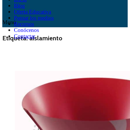
Blog
Oferta Educativa
Pensar los medios
Menú
Recursos
Conócenos
Contactar
Etiqueta:
aislamiento