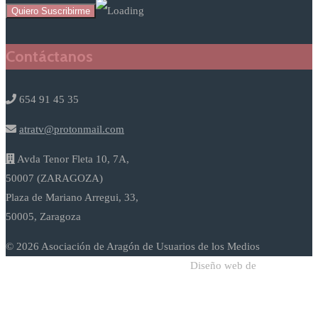
Contáctanos
654 91 45 35
atratv@protonmail.com
Avda Tenor Fleta 10, 7A,
50007 (ZARAGOZA)
Plaza de Mariano Arregui, 33,
50005, Zaragoza
© 2026 Asociación de Aragón de Usuarios de los Medios
Diseño web de
Sodadi Web