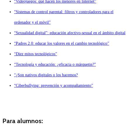
“Videojuegos: qué hacen los menores en Internet”
“Sistemas de control parental: filtros y controladores para el
ordenador y el móvil”
“Sexualidad digital”: educación afectivo-sexual en el ámbito digital
“Padres 2.0: educar los valores en el cambio tecnológico”
“Diez mitos tecnológicos”
“Tecnología y educación: ¿eficacia o márquetin?”
“¿Son nativos digitales o los hacemos?
“Ciberbullying: prevención y acompañamiento”
Para alumnos: