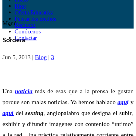
Blog
Oferta Educativa
Pensar los medios
Menú
Recursos
Conócenos
Contactar
Sordera
Jun 5, 2013
|
Blog
|
3
Una
noticia
más de esas que a la prensa le gustan
porque son malas noticias. Ya hemos hablado
aqu
í
y
aquí
del
sexting
, anglopalabro que designa el subir,
exhibir y difundir imágenes con contenido “íntimo”
a la red. Una práctica relativamente corriente entre