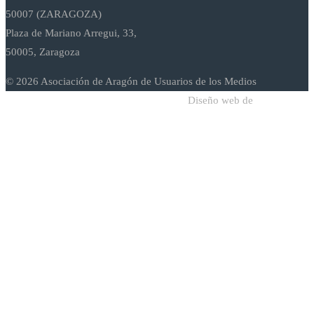
50007 (ZARAGOZA)
Plaza de Mariano Arregui, 33,
50005, Zaragoza
© 2026 Asociación de Aragón de Usuarios de los Medios
Diseño web de
Sodadi Web