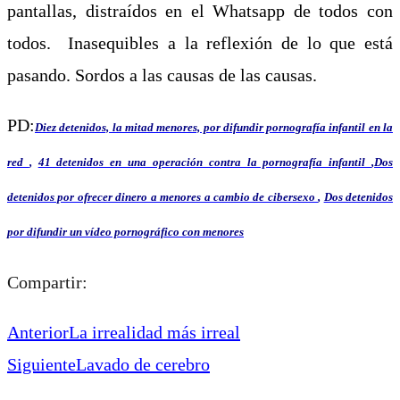
pantallas, distraídos en el Whatsapp de todos con
todos. Inasequibles a la reflexión de lo que está
pasando.
Sordos a las causas de las causas.
PD:
Diez detenidos, la mitad menores, por difundir pornografía infantil en la
red
,
41 detenidos en una operación contra la pornografía infantil
,
Dos
detenidos por ofrecer dinero a menores a cambio de cibersexo
,
Dos detenidos
por difundir un vídeo pornográfico con menores
Compartir:
Anterior
La irrealidad más irreal
Siguiente
Lavado de cerebro