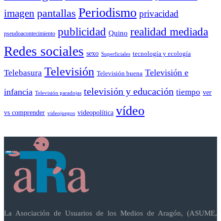
Periodismo
pantallas
imagen
privacidad
publicidad
realidad mediada
Quino
pseudoacontecimiento
Redes sociales
sexo
tecnología y ecología
Superficiales
Televisión
Telebasura
Televisión e
Televisión buena
televisión y educación
infancia
tiempo
ver
Televisión paradojas
vídeo
vs comprender
videopolítica
videojuegos
La Asociación de Usuarios de los Medios de Aragón, (ASUME,