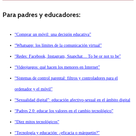
Para padres y educadores:
“Comprar un móvil: una decisión educativa”
“Whatsapp: los límites de la comunicación virtual”
“Redes: Facebook, Instagram, Snapchat… To be or not to be”
“Videojuegos: qué hacen los menores en Internet”
“Sistemas de control parental: filtros y controladores para el
ordenador y el móvil”
“Sexualidad digital”: educación afectivo-sexual en el ámbito digital
“Padres 2.0: educar los valores en el cambio tecnológico”
“Diez mitos tecnológicos”
“Tecnología y educación: ¿eficacia o márquetin?”