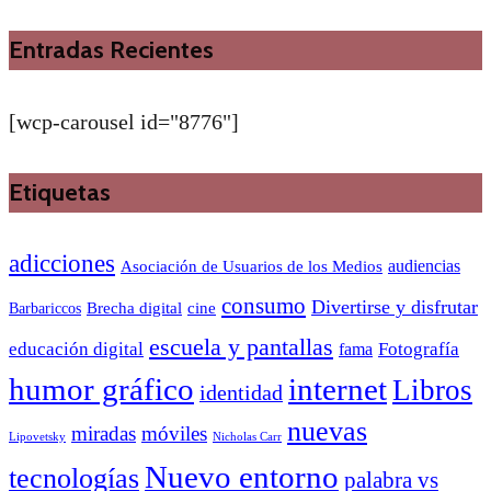
Entradas Recientes
[wcp-carousel id="8776"]
Etiquetas
adicciones
audiencias
Asociación de Usuarios de los Medios
consumo
Divertirse y disfrutar
Barbariccos
Brecha digital
cine
escuela y pantallas
educación digital
Fotografía
fama
humor gráfico
internet
Libros
identidad
nuevas
miradas
móviles
Nicholas Carr
Lipovetsky
Nuevo entorno
tecnologías
palabra vs