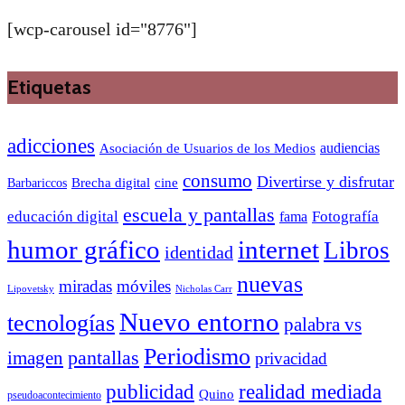
[wcp-carousel id="8776"]
Etiquetas
adicciones
audiencias
Asociación de Usuarios de los Medios
consumo
Divertirse y disfrutar
Barbariccos
Brecha digital
cine
escuela y pantallas
educación digital
Fotografía
fama
humor gráfico
internet
Libros
identidad
nuevas
miradas
móviles
Nicholas Carr
Lipovetsky
Nuevo entorno
tecnologías
palabra vs
Periodismo
pantallas
imagen
privacidad
publicidad
realidad mediada
Quino
pseudoacontecimiento