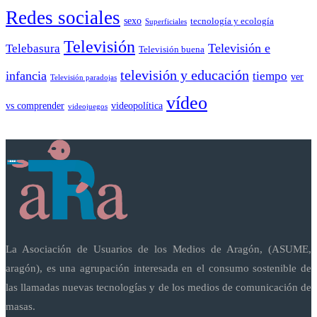
Redes sociales
sexo
tecnología y ecología
Superficiales
Televisión
Telebasura
Televisión e
Televisión buena
televisión y educación
infancia
tiempo
ver
Televisión paradojas
vídeo
vs comprender
videopolítica
videojuegos
La Asociación de Usuarios de los Medios de Aragón, (ASUME,
aragón), es una agrupación interesada en el consumo sostenible de
las llamadas nuevas tecnologías y de los medios de comunicación de
masas.