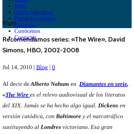
Blog
Oferta Educativa
Pensar los medios
Menú
Recursos
Conócenos
Contactar
Recomendamos series: «The Wire», David
Simons, HBO, 2002-2008
Jul 14, 2010
|
Blog
|
0
Al decir de
Alberto Nahum
en
Diamantes en serie
,
«
The Wire
es el relevo audiovisual de los literatos
del XIX. Jamás se ha hecho algo igual.
Dickens
en
versión catódica, con
Baltimore
y el narcotráfico
sustituyendo al
Londres
victoriano. Esa gran