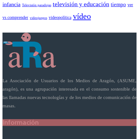
televisión y educación
infancia
tiempo
ver
Televisión paradojas
vídeo
vs comprender
videopolítica
videojuegos
La Asociación de Usuarios de los Medios de Aragón, (ASUME,
aragón), es una agrupación interesada en el consumo sostenible de
las llamadas nuevas tecnologías y de los medios de comunicación de
masas.
Información