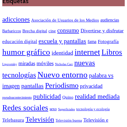
Etiquetas
adicciones
audiencias
Asociación de Usuarios de los Medios
consumo
Divertirse y disfrutar
Barbariccos
Brecha digital
cine
escuela y pantallas
educación digital
Fotografía
fama
humor gráfico
internet
Libros
identidad
nuevas
miradas
móviles
Nicholas Carr
Lipovetsky
Nuevo entorno
tecnologías
palabra vs
Periodismo
pantallas
imagen
privacidad
publicidad
realidad mediada
Quino
pseudoacontecimiento
Redes sociales
sexo
tecnología y ecología
Superficiales
Televisión
Telebasura
Televisión e
Televisión buena