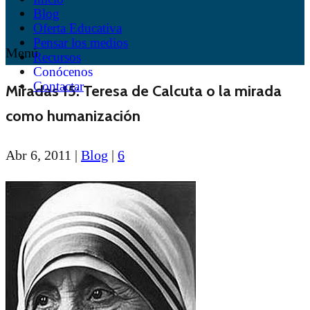
Blog
Oferta Educativa
Pensar los medios
Menú
Recursos
Conócenos
Contactar
Miradas 15: Teresa de Calcuta o la mirada
como humanización
Abr 6, 2011
|
Blog
|
6