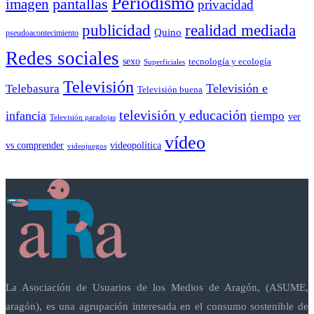
Periodismo
pantallas
imagen
privacidad
publicidad
realidad mediada
Quino
pseudoacontecimiento
Redes sociales
sexo
tecnología y ecología
Superficiales
Televisión
Telebasura
Televisión e
Televisión buena
televisión y educación
infancia
tiempo
ver
Televisión paradojas
vídeo
vs comprender
videopolítica
videojuegos
La Asociación de Usuarios de los Medios de Aragón, (ASUME,
aragón), es una agrupación interesada en el consumo sostenible de