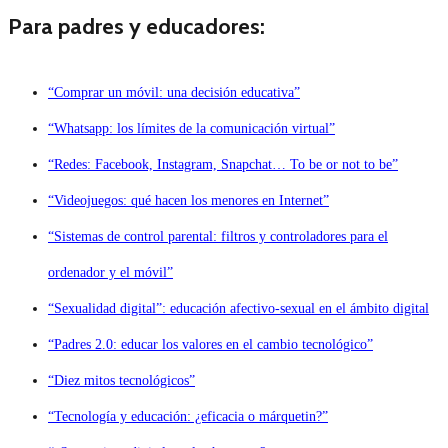
Para padres y educadores:
“Comprar un móvil: una decisión educativa”
“Whatsapp: los límites de la comunicación virtual”
“Redes: Facebook, Instagram, Snapchat… To be or not to be”
“Videojuegos: qué hacen los menores en Internet”
“Sistemas de control parental: filtros y controladores para el
ordenador y el móvil”
“Sexualidad digital”: educación afectivo-sexual en el ámbito digital
“Padres 2.0: educar los valores en el cambio tecnológico”
“Diez mitos tecnológicos”
“Tecnología y educación: ¿eficacia o márquetin?”