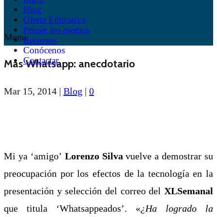
Blog
Oferta Educativa
Pensar los medios
Menú
Recursos
Conócenos
Contactar
Más Whatsapp: anecdotario
Mar 15, 2014
|
Blog
|
0
Mi ya ‘amigo’
Lorenzo Silva
vuelve a demostrar su
preocupación por los efectos de la tecnología en la
presentación y selección del correo del
XLSemanal
que titula ‘Whatsappeados’. «
¿Ha logrado la