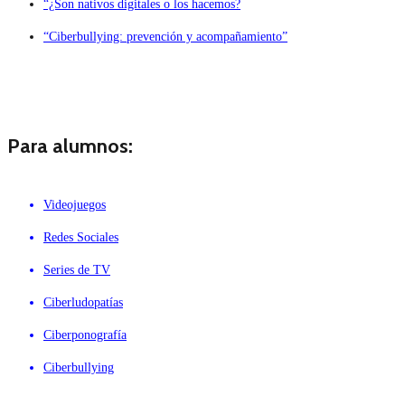
“¿Son nativos digitales o los hacemos?
“Ciberbullying: prevención y acompañamiento”
Para alumnos:
Videojuegos
Redes Sociales
Series de TV
Ciberludopatías
Ciberponografía
Ciberbullying