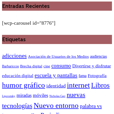
Entradas Recientes
[wcp-carousel id="8776"]
Etiquetas
adicciones
audiencias
Asociación de Usuarios de los Medios
consumo
Divertirse y disfrutar
Barbariccos
Brecha digital
cine
escuela y pantallas
educación digital
Fotografía
fama
humor gráfico
internet
Libros
identidad
nuevas
miradas
móviles
Nicholas Carr
Lipovetsky
Nuevo entorno
tecnologías
palabra vs