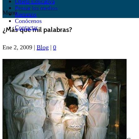
Oferta Educativa
Pensar los medios
Menú
Recursos
Conócenos
Contactar
¿Más que mil palabras?
Ene 2, 2009
|
Blog
|
0