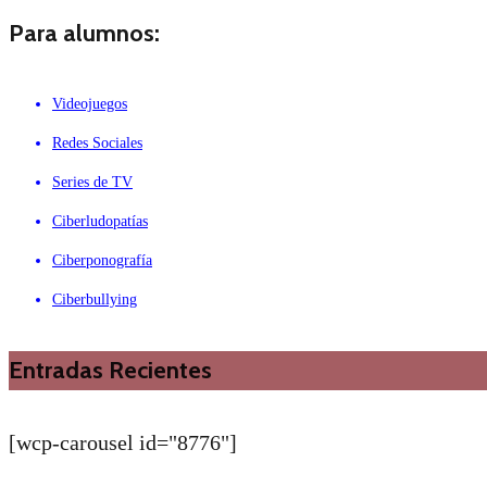
Para alumnos:
Videojuegos
Redes Sociales
Series de TV
Ciberludopatías
Ciberponografía
Ciberbullying
Entradas Recientes
[wcp-carousel id="8776"]