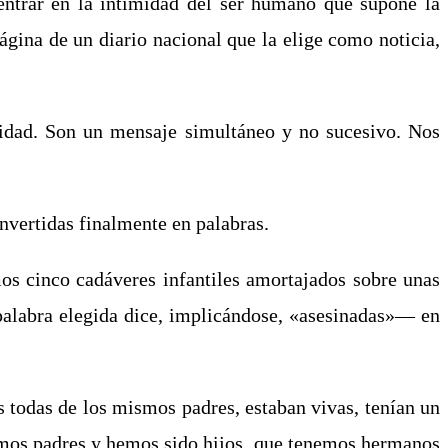
entrar en la intimidad del ser humano que supone la
gina de un diario nacional que la elige como noticia,
alidad. Son un mensaje simultáneo y no sucesivo. Nos
onvertidas finalmente en palabras.
mos cinco cadáveres infantiles amortajados sobre unas
 palabra elegida dice, implicándose, «asesinadas»― en
 todas de los mismos padres, estaban vivas, tenían un
somos padres y hemos sido hijos, que tenemos hermanos