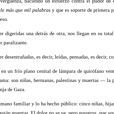
vergüenza, haciendo un esfuerzo contra el pudor de 
ale más que mil palabras
y que es soporte de primera pá
eso.
er digeridas una detrás de otra, nos llegan en su tot
r paralizante.
r desentrañadas, es decir, leídas, pensadas, es decir, c
: en un frío plano cenital de lámpara de quirófano ve
drama: son niñas, hermanas, palestinas y muertas ― la
anja de Gaza.
ano familiar y lo ha hecho público: cinco niñas, hijas
 están muertas. El dolor no se ve, pero nosotros, que 