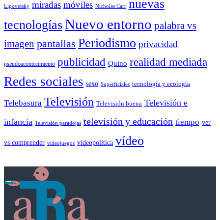
nuevas
miradas
móviles
Nicholas Carr
Lipovetsky
Nuevo entorno
tecnologías
palabra vs
Periodismo
pantallas
imagen
privacidad
publicidad
realidad mediada
Quino
pseudoacontecimiento
Redes sociales
sexo
tecnología y ecología
Superficiales
Televisión
Telebasura
Televisión e
Televisión buena
televisión y educación
infancia
tiempo
ver
Televisión paradojas
vídeo
vs comprender
videopolítica
videojuegos