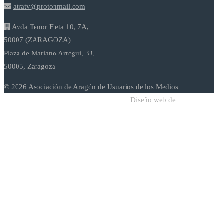
atratv@protonmail.com
Avda Tenor Fleta 10, 7A,
50007 (ZARAGOZA)
Plaza de Mariano Arregui, 33,
50005, Zaragoza
© 2026 Asociación de Aragón de Usuarios de los Medios
Diseño web de
Sodadi Web