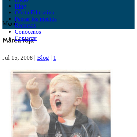
Blog
Oferta Educativa
Pensar los medios
Menú
Recursos
Conócenos
Contactar
Marea roja
Jul 15, 2008
|
Blog
|
1