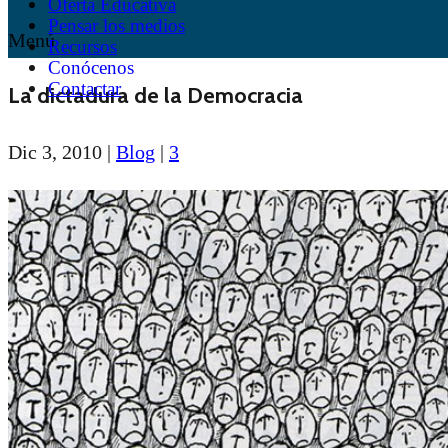
Oferta Educativa
Pensar los medios
Menú
Recursos
Conócenos
Contactar
La dictadura de la Democracia
Dic 3, 2010
|
Blog
|
3