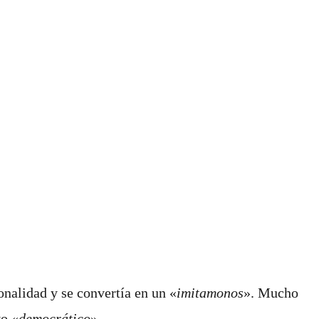
onalidad y se convertía en un «
imitamonos
». Mucho
vo «
democrático
».