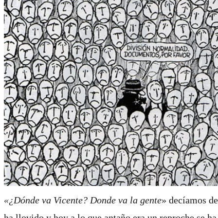
«¿Dónde va Vicente? Donde va la gente
» decíamos de 
ha llovido y hoy a lo que antaño era un reproche se h