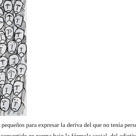
pequeños para expresar la deriva del que no tenía pers
a convertido en norma bajo la fórmula social del adjeti