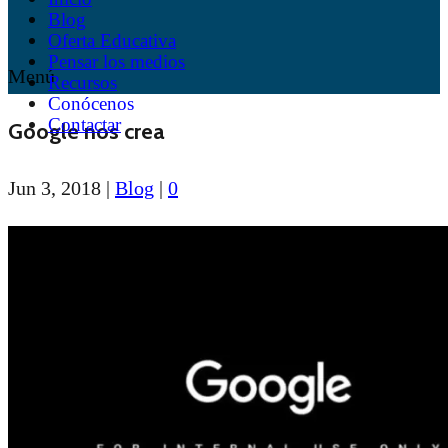
Blog
Oferta Educativa
Pensar los medios
Menú
Recursos
Conócenos
Contactar
Google nos crea
Jun 3, 2018
|
Blog
|
0