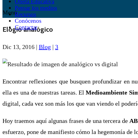
Oferta Educativa
Pensar los medios
Menú
Recursos
Conócenos
Contactar
Elogio analógico
Dic 13, 2016
|
Blog
|
3
Encontrar reflexiones que busquen profundizar en nue
ella es una de nuestras tareas. El
Medioambiente Sim
digital, cada vez son más los que van viendo el poderí
Hoy traemos aquí algunas frases de una tercera de
AB
esfuerzo, pone de manifiesto cómo la hegemonía de lo 