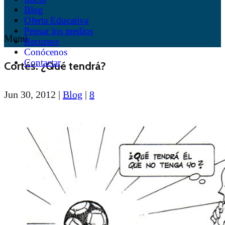
Blog
Oferta Educativa
Pensar los medios
Menú
Recursos
Conócenos
Contactar
Cortés: ¿Qué tendrá?
Jun 30, 2012
|
Blog
|
8