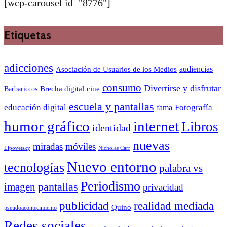
[wcp-carousel id="8776"]
Etiquetas
adicciones
audiencias
Asociación de Usuarios de los Medios
consumo
Divertirse y disfrutar
Barbariccos
Brecha digital
cine
escuela y pantallas
educación digital
Fotografía
fama
humor gráfico
internet
Libros
identidad
nuevas
miradas
móviles
Nicholas Carr
Lipovetsky
Nuevo entorno
tecnologías
palabra vs
Periodismo
pantallas
imagen
privacidad
publicidad
realidad mediada
Quino
pseudoacontecimiento
Redes sociales