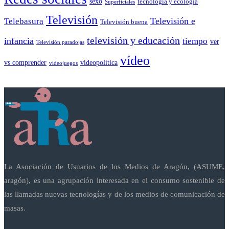
sexo
tecnología y ecología
Superficiales
Televisión
Telebasura
Televisión e
Televisión buena
televisión y educación
infancia
tiempo
ver
Televisión paradojas
vídeo
vs comprender
videopolítica
videojuegos
La Asociación de Usuarios de los Medios de Aragón, (ASUME,
aragón), es una agrupación interesada en el consumo sostenible de
las llamadas nuevas tecnologías y de los medios de comunicación de
masas.