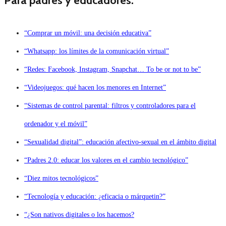
Para padres y educadores:
“Comprar un móvil: una decisión educativa”
“Whatsapp: los límites de la comunicación virtual”
“Redes: Facebook, Instagram, Snapchat… To be or not to be”
“Videojuegos: qué hacen los menores en Internet”
“Sistemas de control parental: filtros y controladores para el
ordenador y el móvil”
“Sexualidad digital”: educación afectivo-sexual en el ámbito digital
“Padres 2.0: educar los valores en el cambio tecnológico”
“Diez mitos tecnológicos”
“Tecnología y educación: ¿eficacia o márquetin?”
“¿Son nativos digitales o los hacemos?