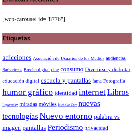
[wcp-carousel id="8776"]
Etiquetas
adicciones
audiencias
Asociación de Usuarios de los Medios
consumo
Divertirse y disfrutar
Barbariccos
Brecha digital
cine
escuela y pantallas
educación digital
Fotografía
fama
humor gráfico
internet
Libros
identidad
nuevas
miradas
móviles
Nicholas Carr
Lipovetsky
Nuevo entorno
tecnologías
palabra vs
Periodismo
pantallas
imagen
privacidad