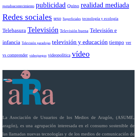
publicidad
realidad mediada
Quino
pseudoacontecimiento
Redes sociales
sexo
tecnología y ecología
Superficiales
Televisión
Telebasura
Televisión e
Televisión buena
televisión y educación
infancia
tiempo
ver
Televisión paradojas
vídeo
vs comprender
videopolítica
videojuegos
La Asociación de Usuarios de los Medios de Aragón, (ASUME,
aragón), es una agrupación interesada en el consumo sostenible de
las llamadas nuevas tecnologías y de los medios de comunicación de