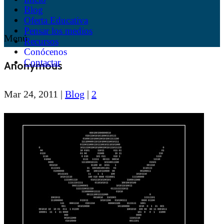
Blog
Oferta Educativa
Pensar los medios
Menú
Recursos
Conócenos
Contactar
Anonymous
Mar 24, 2011
|
Blog
|
2