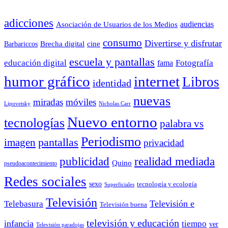
adicciones
audiencias
Asociación de Usuarios de los Medios
consumo
Divertirse y disfrutar
Barbariccos
Brecha digital
cine
escuela y pantallas
educación digital
Fotografía
fama
humor gráfico
internet
Libros
identidad
nuevas
miradas
móviles
Nicholas Carr
Lipovetsky
Nuevo entorno
tecnologías
palabra vs
Periodismo
pantallas
imagen
privacidad
publicidad
realidad mediada
Quino
pseudoacontecimiento
Redes sociales
sexo
tecnología y ecología
Superficiales
Televisión
Telebasura
Televisión e
Televisión buena
televisión y educación
infancia
tiempo
ver
Televisión paradojas