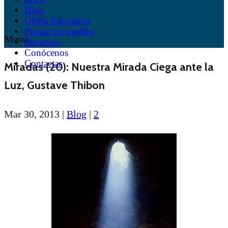
Blog
Oferta Educativa
Pensar los medios
Menú
Recursos
Conócenos
Contactar
Miradas (20): Nuestra Mirada Ciega ante la
Luz, Gustave Thibon
Mar 30, 2013
|
Blog
|
2