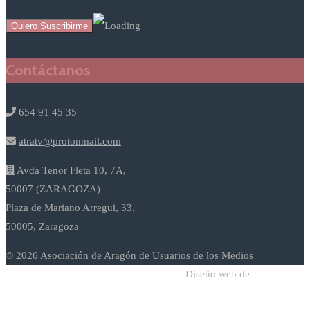
Contáctanos
654 91 45 35
atratv@protonmail.com
Avda Tenor Fleta 10, 7A,
50007 (ZARAGOZA)
Plaza de Mariano Arregui, 33,
50005, Zaragoza
© 2026 Asociación de Aragón de Usuarios de los Medios
Diseño web de
Sodadi Web